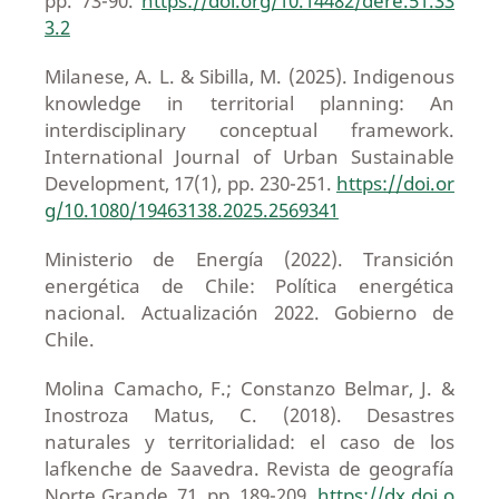
pp. 73-90.
https://doi.org/10.14482/dere.51.33
3.2
Milanese, A. L. & Sibilla, M. (2025). Indigenous
knowledge in territorial planning: An
interdisciplinary conceptual framework.
International Journal of Urban Sustainable
Development, 17(1), pp. 230-251.
https://doi.or
g/10.1080/19463138.2025.2569341
Ministerio de Energía (2022). Transición
energética de Chile: Política energética
nacional. Actualización 2022. Gobierno de
Chile.
Molina Camacho, F.; Constanzo Belmar, J. &
Inostroza Matus, C. (2018). Desastres
naturales y territorialidad: el caso de los
lafkenche de Saavedra. Revista de geografía
Norte Grande, 71, pp. 189-209.
https://dx.doi.o