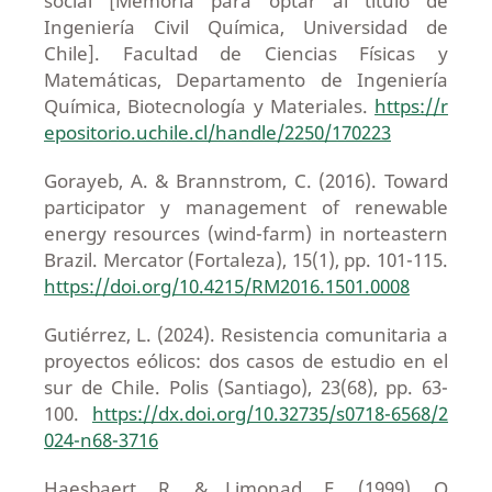
social [Memoria para optar al título de
Ingeniería Civil Química, Universidad de
Chile]. Facultad de Ciencias Físicas y
Matemáticas, Departamento de Ingeniería
Química, Biotecnología y Materiales.
https://r
epositorio.uchile.cl/handle/2250/170223
Gorayeb, A. & Brannstrom, C. (2016). Toward
participator y management of renewable
energy resources (wind-farm) in norteastern
Brazil. Mercator (Fortaleza), 15(1), pp. 101-115.
https://doi.org/10.4215/RM2016.1501.0008
Gutiérrez, L. (2024). Resistencia comunitaria a
proyectos eólicos: dos casos de estudio en el
sur de Chile. Polis (Santiago), 23(68), pp. 63-
100.
https://dx.doi.org/10.32735/s0718-6568/2
024-n68-3716
Haesbaert, R. & Limonad, E. (1999). O