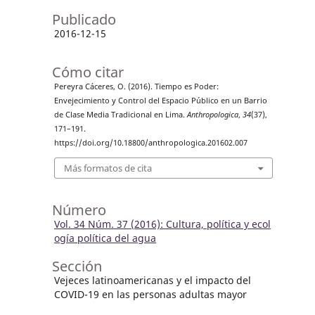
Publicado
2016-12-15
Cómo citar
Pereyra Cáceres, O. (2016). Tiempo es Poder:
Envejecimiento y Control del Espacio Público en un Barrio
de Clase Media Tradicional en Lima.
Anthropologica
,
34
(37),
171–191.
https://doi.org/10.18800/anthropologica.201602.007
Más formatos de cita
Número
Vol. 34 Núm. 37 (2016): Cultura, política y ecol
ogía política del agua
Sección
Vejeces latinoamericanas y el impacto del
COVID-19 en las personas adultas mayor