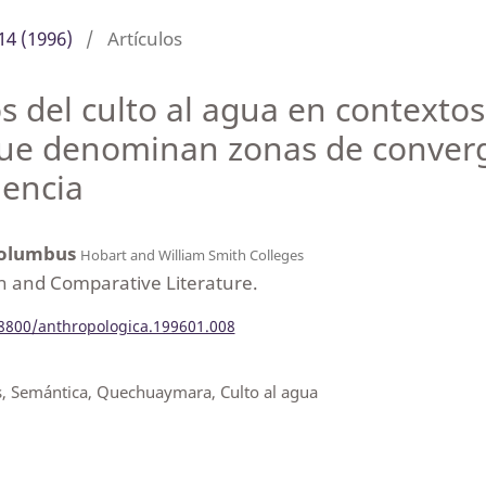
14 (1996)
/
Artículos
os del culto al agua en contexto
 que denominan zonas de converg
gencia
Columbus
Hobart and William Smith Colleges
h and Comparative Literature.
18800/anthropologica.199601.008
, Semántica, Quechuaymara, Culto al agua