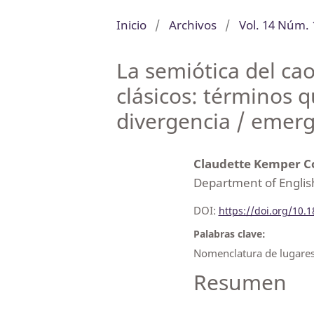
Inicio
/
Archivos
/
Vol. 14 Núm. 
La semiótica del ca
clásicos: términos
divergencia / emer
Claudette Kemper 
Department of Englis
DOI:
https://doi.org/10.
Palabras clave:
Nomenclatura de lugares
Resumen