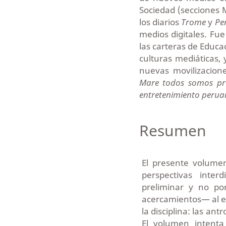
Sociedad (secciones M
los diarios
Trome
y
Pe
medios digitales. Fu
las carteras de Educa
culturas mediáticas, y
nuevas movilizacione
Mare todos somos prot
entretenimiento peru
Resumen
El presente volumen
perspectivas inter
preliminar y no po
acercamientos— al e
la disciplina: las a
El volumen intenta