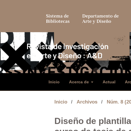
Sistema de
Departamento de
Bibliotecas
Arte y Diseño
Inicio
Acerca de
Actual
Ar
Inicio
/
Archivos
/
Núm. 8 (2
Diseño de plantill