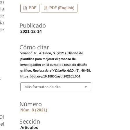
en
PDF
PDF (English)
la
de
ía
Publicado
de
2021-12-14
Cómo citar
Vivanco, R., & Tineo, S. (2021). Diseño de
plantillas para mejorar el proceso de
investigación en el curso de tesis de diseño
gráfico.
Revista Arte Y Diseño A&D
, (8), 46–58.
https://doi.org/10.18800/ayd.202101.004
s
Más formatos de cita
Número
Núm. 8 (2021)
DI
Sección
el
Artículos