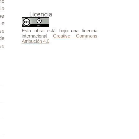
mo
la
Licencia
se
 e
Esta obra está bajo una licencia
se
internacional
Creative Commons
de
Atribución 4.0
.
se