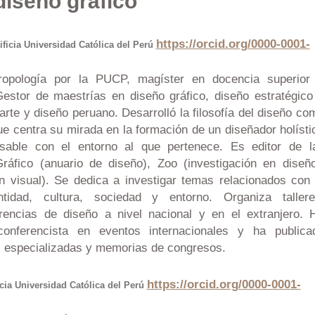
diseño gráfico
https://orcid.org/0000-0001-
ificia Universidad Católica del Perú
ropología por la PUCP, magíster en docencia superior
Gestor de maestrías en diseño gráfico, diseño estratégico
l arte y diseño peruano. Desarrolló la filosofía del diseño co
e centra su mirada en la formación de un diseñador holísti
sable con el entorno al que pertenece. Es editor de l
ráfico (anuario de diseño), Zoo (investigación en diseño
ón visual). Se dedica a investigar temas relacionados con 
tidad, cultura, sociedad y entorno. Organiza tallere
rencias de diseño a nivel nacional y en el extranjero. 
conferencista en eventos internacionales y ha publica
as especializadas y memorias de congresos.
https://orcid.org/0000-0001-
icia Universidad Católica del Perú