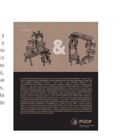
 y
 y
mo
co
as
),
el
s,
Ha
do