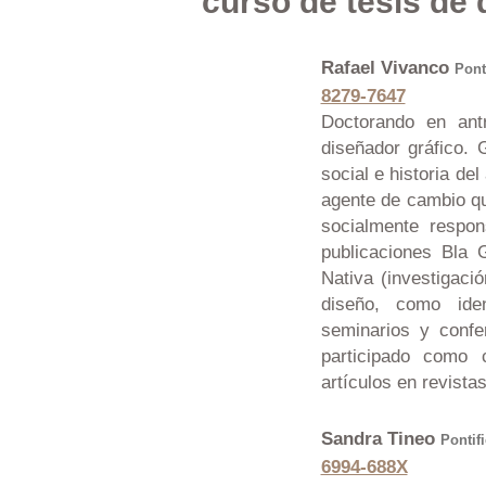
curso de tesis de 
Rafael Vivanco
Pont
8279-7647
Doctorando en ant
diseñador gráfico. 
social e historia de
agente de cambio qu
socialmente respon
publicaciones Bla G
Nativa (investigaci
diseño, como iden
seminarios y confe
participado como 
artículos en revist
Sandra Tineo
Pontif
6994-688X