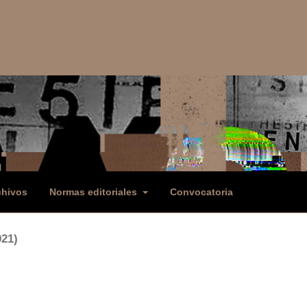
chivos
Normas editoriales
Convocatoria
021)