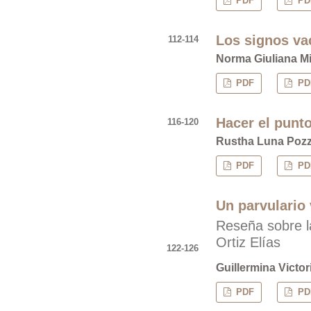
PDF
PDF
Los signos vac
112-114
Norma Giuliana Mi
PDF
PDF
Hacer el punto
116-120
Rustha Luna Pozz
PDF
PDF
Un parvulario
Reseña sobre la
Ortiz Elías
122-126
Guillermina Victor
PDF
PDF