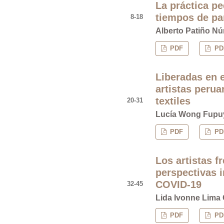
La práctica pe
tiempos de p
8-18
Alberto Patiño N
PDF
PDF
Liberadas en e
artistas perua
textiles
20-31
Lucía Wong Fupu
PDF
PDF
Los artistas f
perspectivas i
COVID-19
32-45
Lida Ivonne Lima
PDF
PDF