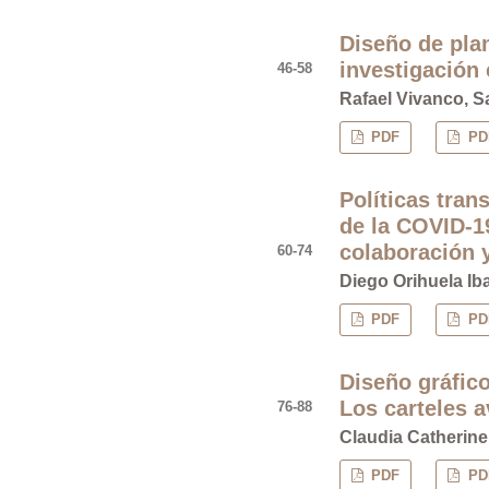
Diseño de plan
investigación 
46-58
Rafael Vivanco, S
PDF
PDF
Políticas tran
de la COVID-1
colaboración 
60-74
Diego Orihuela Ib
PDF
PDF
Diseño gráfico
Los carteles a
76-88
Claudia Catherine
PDF
PDF