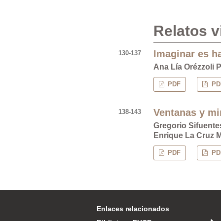
Relatos v
Imaginar es h
130-137
Ana Lía Orézzoli P
PDF
PDF
Ventanas y mi
138-143
Gregorio Sifuentes
Enrique La Cruz M
PDF
PDF
Enlaces relacionados