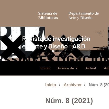
Sistema de
Departamento de
Bibliotecas
Arte y Diseño
Inicio
Acerca de
Actual
Ar
Inicio
/
Archivos
/
Núm. 8 (2
Núm. 8 (2021)