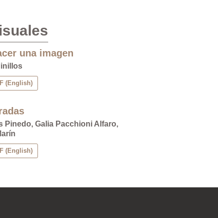
isuales
acer una imagen
inillos
 (English)
radas
 Pinedo, Galia Pacchioni Alfaro,
arín
 (English)