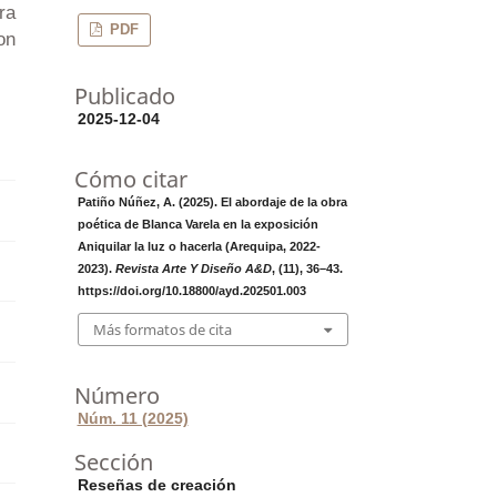
ra
PDF
on
Publicado
2025-12-04
Cómo citar
Patiño Núñez, A. (2025). El abordaje de la obra
poética de Blanca Varela en la exposición
Aniquilar la luz o hacerla (Arequipa, 2022-
2023).
Revista Arte Y Diseño A&D
, (11), 36–43.
https://doi.org/10.18800/ayd.202501.003
Más formatos de cita
Número
Núm. 11 (2025)
Sección
Reseñas de creación