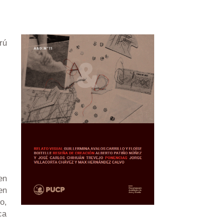
rú
en
en
o,
ca