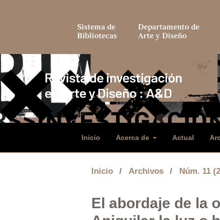
Sistema de
Departamento de
Bibliotecas
Arte y Diseño
Inicio
Acerca de
Actual
Ar
Inicio
/
Archivos
/
Núm. 11 (
El abordaje de la 