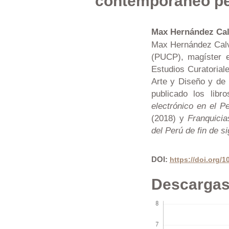
contemporáneo p
Max Hernández Ca
Max Hernández Calvo
(PUCP), magíster e
Estudios Curatorial
Arte y Diseño y de 
publicado los libr
electrónico en el P
(2018) y
Franquicia
del Perú de fin de si
DOI:
https://doi.org/
Descarga