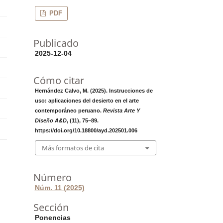
PDF
Publicado
2025-12-04
Cómo citar
Hernández Calvo, M. (2025). Instrucciones de
uso: aplicaciones del desierto en el arte
contemporáneo peruano.
Revista Arte Y
Diseño A&D
, (11), 75–89.
https://doi.org/10.18800/ayd.202501.006
Más formatos de cita
Número
Núm. 11 (2025)
Sección
Ponencias