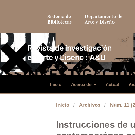
Sistema de
Departamento de
Bibliotecas
Arte y Diseño
Inicio
Acerca de
Actual
Ar
Inicio
/
Archivos
/
Núm. 11 (
Instrucciones de u