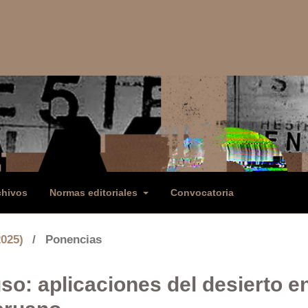
chivos
Normas editoriales
Convocatoria
2025)
/
Ponencias
so: aplicaciones del desierto en