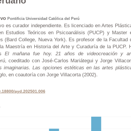
eruano
lvo
Pontificia Universidad Católica del Perú
 es curador independiente. Es licenciado en Artes Plástic
n Estudios Teóricos en Psicoanálisis (PUCP) y Master 
es (Bard College, Nueva York). Es profesor de la Facultad 
la Maestría en Historia del Arte y Curaduría de la PUCP. 
os
El mañana fue hoy. 21 años de videocreación y ar
erú
, coeditado con José-Carlos Mariátegui y Jorge Villacor
s imaginarias. Las opciones estéticas en las artes plástic
glo
, en coautoría con Jorge Villacorta (2002).
10.18800/ayd.202501.006
s