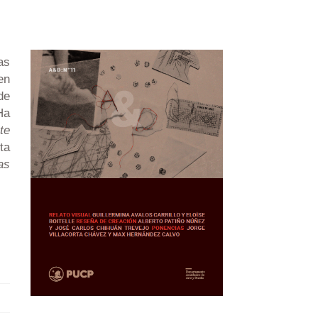
as
en
de
Ha
te
ta
as