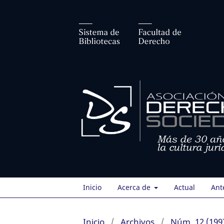
Inicio
Acerca de
Actual
Ant
Inicio
/
Archivos
/
Núm. 12 (199