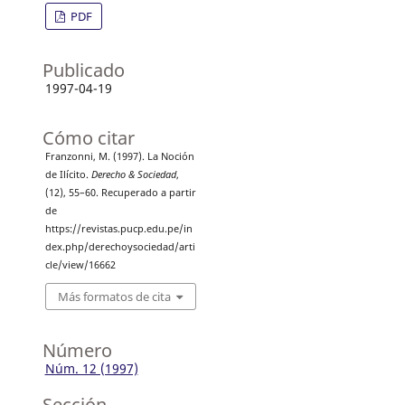
PDF
Publicado
1997-04-19
Cómo citar
Franzonni, M. (1997). La Noción
de Ilícito.
Derecho & Sociedad
,
(12), 55–60. Recuperado a partir
de
https://revistas.pucp.edu.pe/in
dex.php/derechoysociedad/arti
cle/view/16662
Más formatos de cita
Número
Núm. 12 (1997)
Sección