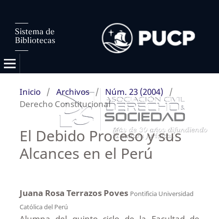
Inicio
/
Archivos
/
Núm. 23 (2004)
/
Derecho Constitucional
El Debido Proceso y sus
Alcances en el Perú
Juana Rosa Terrazos Poves
Pontificia Universidad
Católica del Perú
Alumna del quinto ciclo de la Facultad de