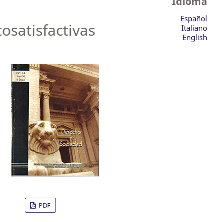
Idioma
Español
osatisfactivas
Italiano
English
PDF