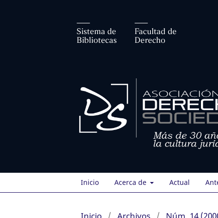
Inicio
Acerca de
Actual
Ant
Inicio
/
Archivos
/
Núm. 14 (200