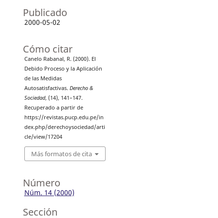
Publicado
2000-05-02
Cómo citar
Canelo Rabanal, R. (2000). El
Debido Proceso y la Aplicación
de las Medidas
Autosatisfactivas.
Derecho &
Sociedad
, (14), 141–147.
Recuperado a partir de
https://revistas.pucp.edu.pe/in
dex.php/derechoysociedad/arti
cle/view/17204
Más formatos de cita
Número
Núm. 14 (2000)
Sección