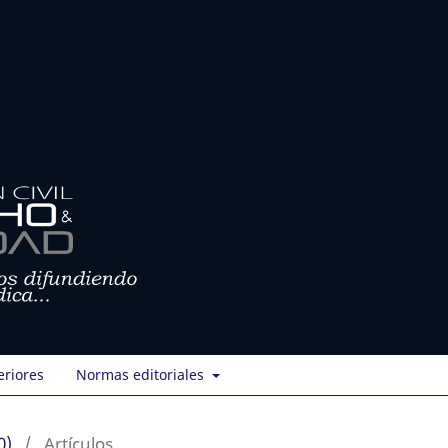
eriores
Normas editoriales
0)
/
Artículos