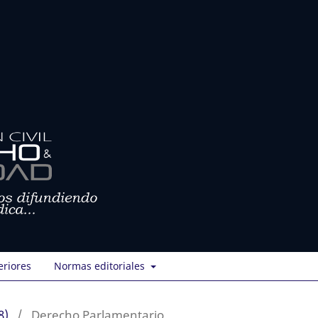
eriores
Normas editoriales
8)
/
Derecho Parlamentario