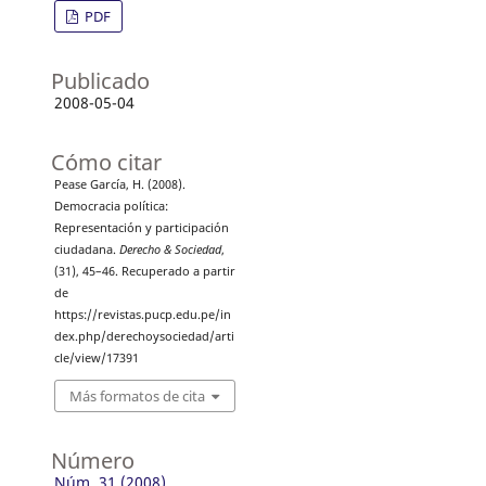
PDF
Publicado
2008-05-04
Cómo citar
Pease García, H. (2008).
Democracia política:
Representación y participación
ciudadana.
Derecho & Sociedad
,
(31), 45–46. Recuperado a partir
de
https://revistas.pucp.edu.pe/in
dex.php/derechoysociedad/arti
cle/view/17391
Más formatos de cita
Número
Núm. 31 (2008)