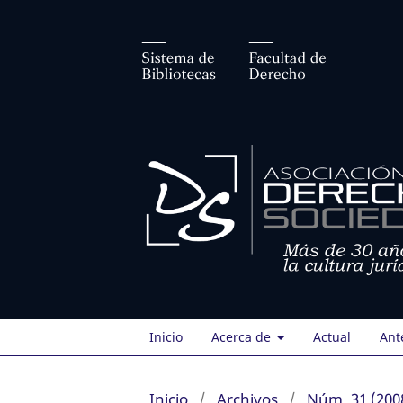
Inicio
Acerca de
Actual
Ant
Inicio
/
Archivos
/
Núm. 31 (200