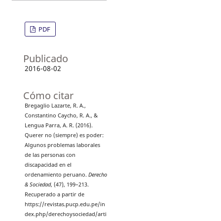
PDF
Publicado
2016-08-02
Cómo citar
Bregaglio Lazarte, R. A.,
Constantino Caycho, R. A., &
Lengua Parra, A. R. (2016).
Querer no (siempre) es poder:
Algunos problemas laborales
de las personas con
discapacidad en el
ordenamiento peruano.
Derecho
& Sociedad
, (47), 199–213.
Recuperado a partir de
https://revistas.pucp.edu.pe/in
dex.php/derechoysociedad/arti