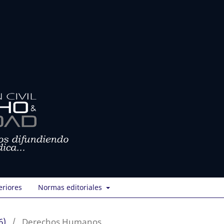
eriores
Normas editoriales
6)
/
Derechos Humanos