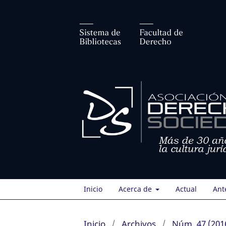
Inicio
Acerca de
Actual
Ant
Inicio
/
Archivos
/
Núm. 47 (201