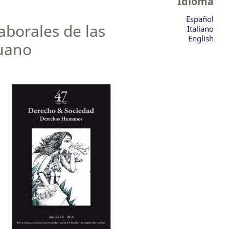
Idioma
Español
aborales de las
Italiano
English
ruano