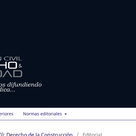
eriores
Normas editoriales
): Derecho de la Construcción
/
Editorial