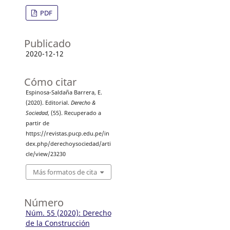
PDF
Publicado
2020-12-12
Cómo citar
Espinosa-Saldaña Barrera, E.
(2020). Editorial.
Derecho &
Sociedad
, (55). Recuperado a
partir de
https://revistas.pucp.edu.pe/in
dex.php/derechoysociedad/arti
cle/view/23230
Más formatos de cita
Número
Núm. 55 (2020): Derecho
de la Construcción