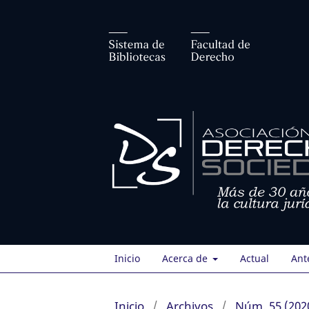
Inicio
Acerca de
Actual
Ant
Inicio
/
Archivos
/
Núm. 55 (2020