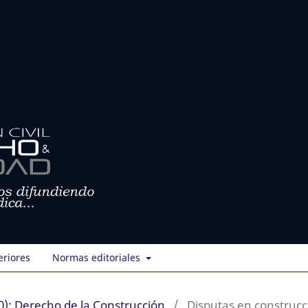
eriores
Normas editoriales
): Derecho de la Construcción
/
Disputas en construcc