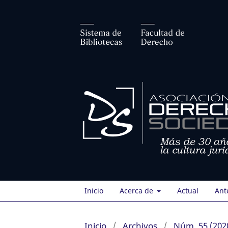
Inicio
Acerca de
Actual
Ant
Inicio
/
Archivos
/
Núm. 55 (2020