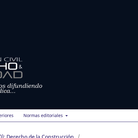
eriores
Normas editoriales
): Derecho de la Construcción
/