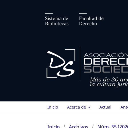
Inicio
Acerca de
Actual
Ant
Inicio
/
Archivos
/
Núm. 55 (2020