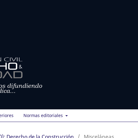
eriores
Normas editoriales
): Derecho de la Construcción
/
Misceláneas