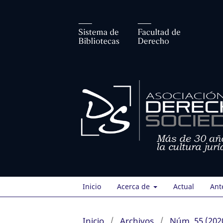
Inicio
Acerca de
Actual
Ant
Inicio
/
Archivos
/
Núm. 55 (2020