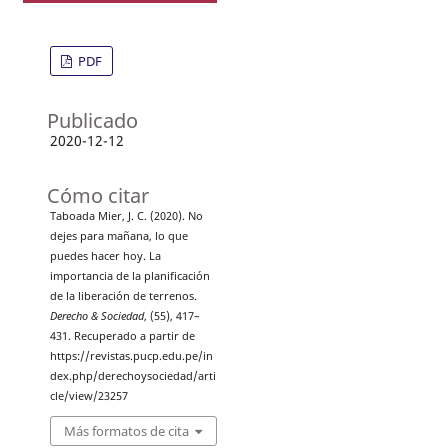
PDF
Publicado
2020-12-12
Cómo citar
Taboada Mier, J. C. (2020). No
dejes para mañana, lo que
puedes hacer hoy. La
importancia de la planificación
de la liberación de terrenos.
Derecho & Sociedad
, (55), 417–
431. Recuperado a partir de
https://revistas.pucp.edu.pe/in
dex.php/derechoysociedad/arti
cle/view/23257
Más formatos de cita