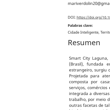
mariverdolin20@gma
DOI:
https://doi.org/10.
Palabras clave:
Cidade Inteligente, Terri
Resumen
Smart City Laguna,
(Brasil), fundad
estrangeiro, surgiu 
Projetada para at
composta por casas
serviços, comércios
integrada a diversas
trabalho, por meio d
outras facetas de t