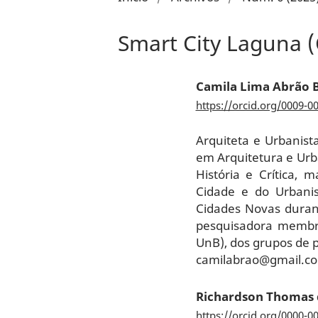
Smart City Laguna (
Camila Lima Abrão 
https://orcid.org/0009-0
Arquiteta e Urbanist
em Arquitetura e Urba
História e Crítica, 
Cidade e do Urbanis
Cidades Novas duran
pesquisadora membro
UnB), dos grupos de 
camilabrao@gmail.c
Richardson Thomas 
https://orcid.org/0000-0