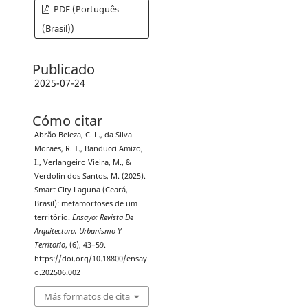
PDF (Português
(Brasil))
Publicado
2025-07-24
Cómo citar
Abrão Beleza, C. L., da Silva
Moraes, R. T., Banducci Amizo,
I., Verlangeiro Vieira, M., &
Verdolin dos Santos, M. (2025).
Smart City Laguna (Ceará,
Brasil): metamorfoses de um
território.
Ensayo: Revista De
Arquitectura, Urbanismo Y
Territorio
, (6), 43–59.
https://doi.org/10.18800/ensay
o.202506.002
Más formatos de cita