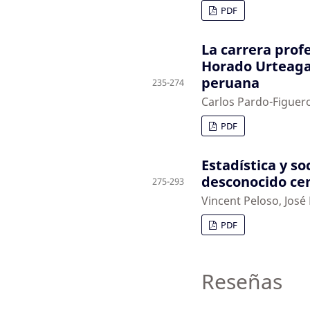
PDF
La carrera prof
Horado Urteaga 
peruana
235-274
Carlos Pardo-Figuer
PDF
Estadística y so
desconocido ce
275-293
Vincent Peloso, José
PDF
Reseñas