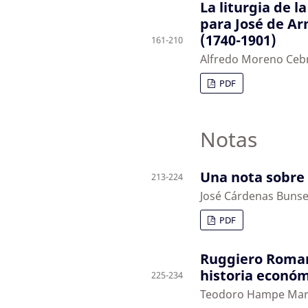
La liturgia de l
para José de Ar
(1740-1901)
161-210
Alfredo Moreno Cebr
PDF
Notas
Una nota sobre 
213-224
José Cárdenas Buns
PDF
Ruggiero Roman
historia econó
225-234
Teodoro Hampe Mar