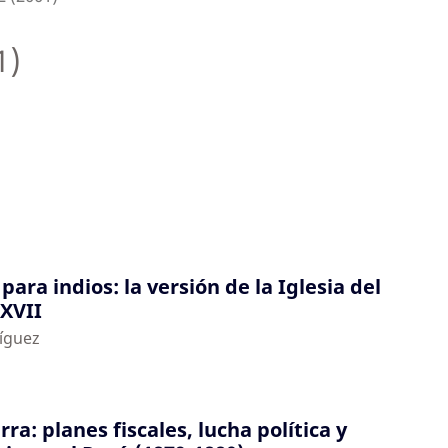
1)
ara indios: la versión de la Iglesia del
 XVII
íguez
rra: planes fiscales, lucha política y