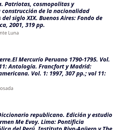
a. Patriotas, cosmopolitas y
a construcción de la nacionalidad
s del siglo XIX. Buenos Aires: Fondo de
a, 2001, 319 pp.
ente Luna
erre.El Mercurío Peruano 1790-1795. Vol.
 11: Antología. Francfort y Madrid:
mericana. Vol. 1: 1997, 307 pp.; vol 11:
 Losada
Diccionario republicano. Edición y estudio
rmen Me Evoy. Lima: Pontificia
lica del Perú, Instituto Riva-Agüero y The