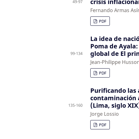
crisis inflacion
49-97
Fernando Armas Así
PDF
La idea de naci
Poma de Ayala: 
global de El pr
99-134
Jean-Philippe Husso
PDF
Purificando las
contaminación a
(Lima, siglo XIX
135-160
Jorge Lossio
PDF