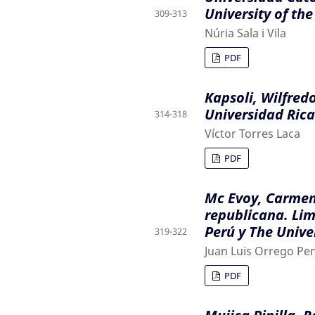
University of th
309-313
Núria Sala i Vila
PDF
Kapsoli, Wilfredo
Universidad Rica
314-318
Víctor Torres Laca
PDF
Mc Evoy, Carmen.
republicana. Lim
Perú y The Unive
319-322
Juan Luis Orrego Pe
PDF