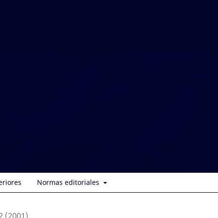
eriores
Normas editoriales
2 (2001)