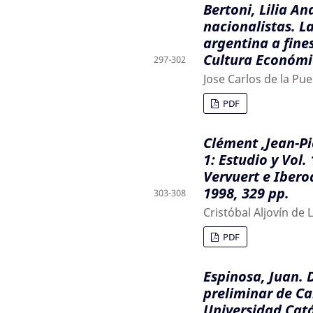
Bertoni, Lilia An
nacionalistas. L
argentina a fine
Cultura Económic
297-302
Jose Carlos de la Pu
PDF
Clément ,Jean-Pi
1: Estudio y Vol.
Vervuert e Iberoa
1998, 329 pp.
303-308
Cristóbal Aljovín de
PDF
Espinosa, Juan. 
preliminar de Ca
Universidad Cató