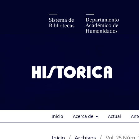
Inicio
Acerca de
Actual
Ant
Inicio
/
Archivos
/
Vol. 25 Núm. 