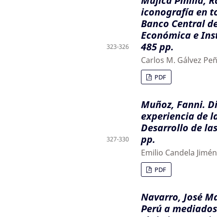
Mujica Pinilla, R
iconografía en t
Banco Central de
Económica e Inst
485 pp.
323-326
Carlos M. Gálvez Pe
PDF
Muñoz, Fanni. Di
experiencia de l
Desarrollo de las
pp.
327-330
Emilio Candela Jimé
PDF
Navarro, José Ma
Perú a mediados 