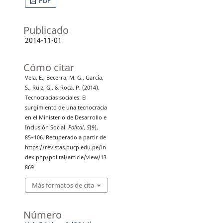
PDF
Publicado
2014-11-01
Cómo citar
Vela, E., Becerra, M. G., García,
S., Ruiz, G., & Roca, P. (2014).
Tecnocracias sociales: El
surgimiento de una tecnocracia
en el Ministerio de Desarrollo e
Inclusión Social.
Politai
,
5
(9),
85–106. Recuperado a partir de
https://revistas.pucp.edu.pe/in
dex.php/politai/article/view/13
869
Más formatos de cita
Número