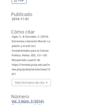
PDF
Publicado
2014-11-01
Cómo citar
Ugaz, S., & Gonzales, S. (2014).
Entrevista a Gerardo Munck: La
pasión y el arte son
fundamentales para la Ciencia
Política.
Politai
,
5
(9), 131–139.
Recuperado a partir de
https://revistas.pucp.edu.pe/in
dex.php/politai/article/view/13
871
Más formatos de cita
Número
Vol. 5 Núm. 9 (2014):