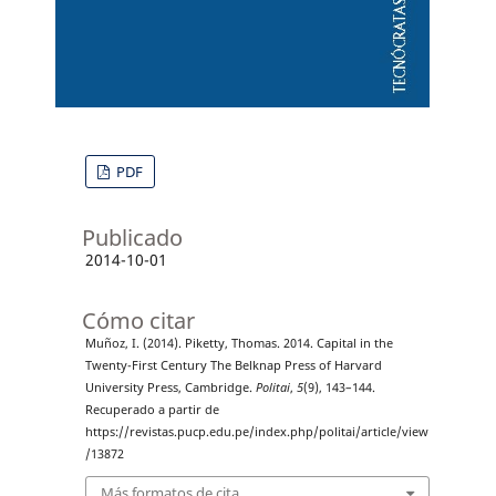
PDF
Publicado
2014-10-01
Cómo citar
Muñoz, I. (2014). Piketty, Thomas. 2014. Capital in the
Twenty-First Century The Belknap Press of Harvard
University Press, Cambridge.
Politai
,
5
(9), 143–144.
Recuperado a partir de
https://revistas.pucp.edu.pe/index.php/politai/article/view
/13872
Más formatos de cita