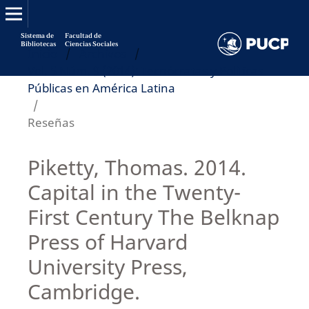
Sistema de
Facultad de
Bibliotecas
Ciencias Sociales
Inicio
/
Archivos
/
Vol. 5 Núm. 9 (2014): Tecnócratas y Políticas
Públicas en América Latina
/
Reseñas
Piketty, Thomas. 2014.
Capital in the Twenty-
First Century The Belknap
Press of Harvard
University Press,
Cambridge.