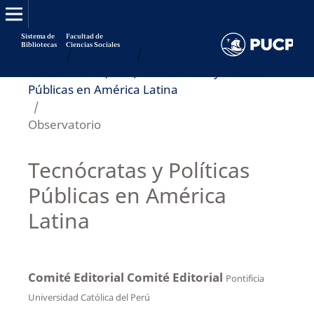
Sistema de
Facultad de
Bibliotecas
Ciencias Sociales
Inicio
/
Archivos
/
Vol. 5 Núm. 9 (2014): Tecnócratas y Políticas
Públicas en América Latina
/
Observatorio
Tecnócratas y Políticas
Públicas en América
Latina
Comité Editorial Comité Editorial
Pontificia
Universidad Católica del Perú