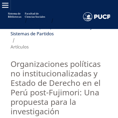
Sistema de
Facultad de
Bibliotecas
Ciencias Sociales
Inicio
/
Archivos
/
Vol. 4 Núm. 7 (2013): Partidos Políticos y
Sistemas de Partidos
/
Artículos
Organizaciones políticas
no institucionalizadas y
Estado de Derecho en el
Perú post-Fujimori: Una
propuesta para la
investigación