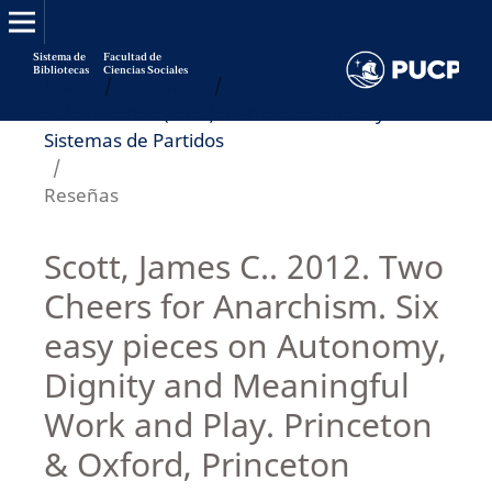
Sistema de
Facultad de
Bibliotecas
Ciencias Sociales
Inicio
/
Archivos
/
Vol. 4 Núm. 7 (2013): Partidos Políticos y
Sistemas de Partidos
/
Reseñas
Scott, James C.. 2012. Two
Cheers for Anarchism. Six
easy pieces on Autonomy,
Dignity and Meaningful
Work and Play. Princeton
& Oxford, Princeton