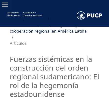
Sistema de
Facultad de
Bibliotecas
Ciencias Sociales
Inicio
/
Archivos
/
Vol. 8 Núm. 14 (2017): Integración y
cooperación regional en América Latina
/
Artículos
Fuerzas sistémicas en la
construcción del orden
regional sudamericano: El
rol de la hegemonía
estadounidense