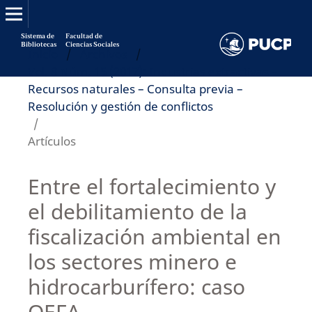
Sistema de
Facultad de
Bibliotecas
Ciencias Sociales
Inicio
/
Archivos
/
Vol. 8 Núm. 15 (2017): Industrias extractivas –
Recursos naturales – Consulta previa –
Resolución y gestión de conflictos
/
Artículos
Entre el fortalecimiento y
el debilitamiento de la
fiscalización ambiental en
los sectores minero e
hidrocarburífero: caso
OEFA