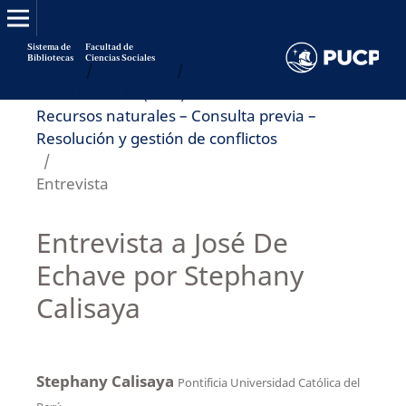
Sistema de
Facultad de
Bibliotecas
Ciencias Sociales
Inicio
/
Archivos
/
Vol. 8 Núm. 15 (2017): Industrias extractivas –
Recursos naturales – Consulta previa –
Resolución y gestión de conflictos
/
Entrevista
Entrevista a José De
Echave por Stephany
Calisaya
Stephany Calisaya
Pontificia Universidad Católica del