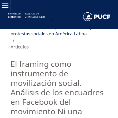
Sistema de
Facultad de
Bibliotecas
Ciencias Sociales
Inicio
/
Archivos
/
Vol. 11 Núm. 21 (2020): Movilizaciones y
protestas sociales en América Latina
/
Artículos
El framing como
instrumento de
movilización social.
Análisis de los encuadres
en Facebook del
movimiento Ni una