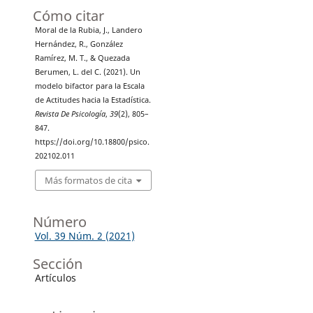
Cómo citar
Moral de la Rubia, J., Landero
Hernández, R., González
Ramírez, M. T., & Quezada
Berumen, L. del C. (2021). Un
modelo bifactor para la Escala
de Actitudes hacia la Estadística.
Revista De Psicología
,
39
(2), 805–
847.
https://doi.org/10.18800/psico.
202102.011
Más formatos de cita
Número
Vol. 39 Núm. 2 (2021)
Sección
Artículos