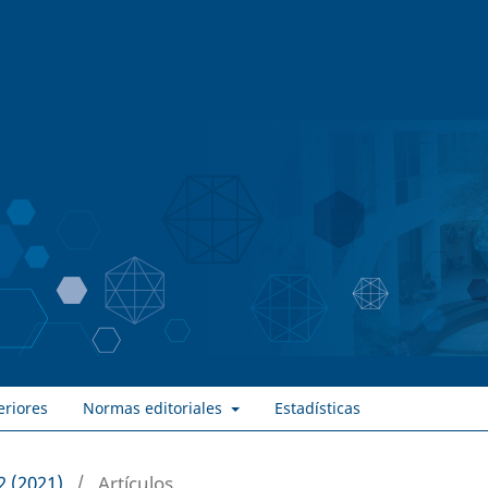
eriores
Normas editoriales
Estadísticas
2 (2021)
/
Artículos