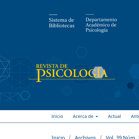
Inicio
Acerca de
Actual
Ant
Inicio
/
Archivos
/
Vol. 39 Núm. 