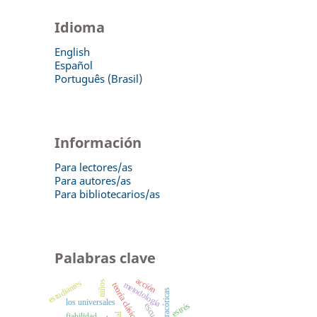
Idioma
English
Español
Português (Brasil)
Información
Para lectores/as
Para autores/as
Para bibliotecarios/as
Palabras clave
acción
estudiantes
niños
metodología
los universales
estrés
escuela
fiabilidad