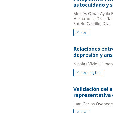
autocuidado y 
Moisés Omar Ayala B
Hernández, Dra., Raqu
Sotelo Castillo, Dra.
PDF
Relaciones entr
depresión y ans
Nicolás Vizioli , Jim
PDF (English)
Validación del
representativa 
Juan Carlos Oyanede
PDF