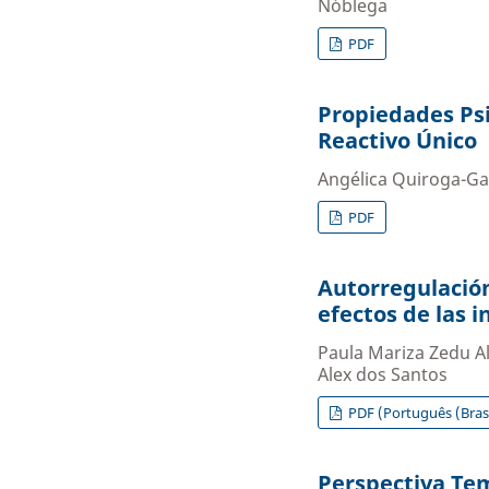
Nóblega
PDF
Propiedades Psi
Reactivo Único
Angélica Quiroga-Ga
PDF
Autorregulación
efectos de las 
Paula Mariza Zedu Al
Alex dos Santos
PDF (Português (Brasi
Perspectiva Te