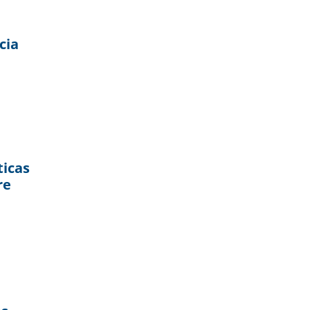
cia
ticas
re