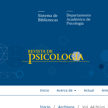
Inicio
Acerca de
Actual
Ant
Inicio
/
Archivos
/
Vol. 44 Núm. 