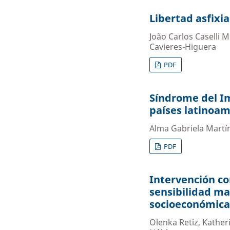
Libertad asfixi
João Carlos Caselli 
Cavieres-Higuera
PDF
Síndrome del Im
países latinoa
Alma Gabriela Mart
PDF
Intervención co
sensibilidad ma
socioeconómica
Olenka Retiz, Kather