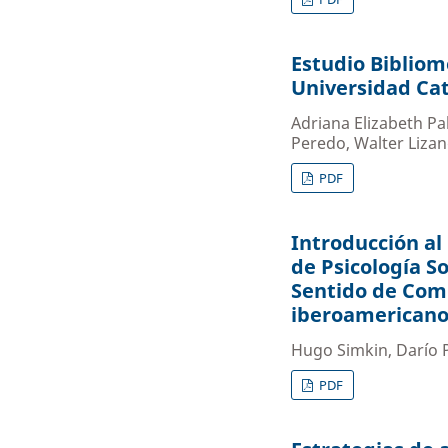
Estudio Bibliomé
Universidad Cató
Adriana Elizabeth P
Peredo, Walter Lizan
PDF
Introducción al
de Psicología So
Sentido de Comu
iberoamerican
Hugo Simkin, Darío 
PDF