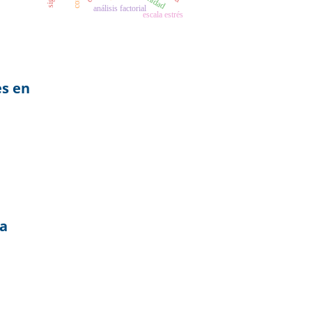
análisis factorial
escala estrés
es en
la