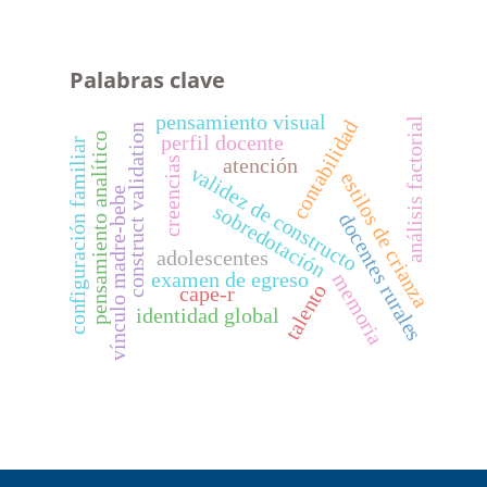
Palabras clave
pensamiento visual
análisis factorial
contabilidad
construct validation
pensamiento analítico
perfil docente
configuración familiar
creencias
atención
validez de constructo
estilos de crianza
vínculo madre-bebe
sobredotación
docentes rurales
adolescentes
examen de egreso
memoria
talento
cape-r
identidad global