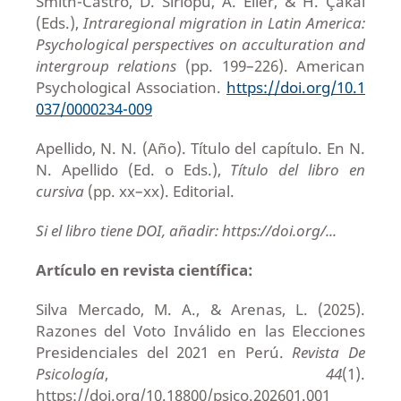
Smith-Castro, D. Sirlopú, A. Eller, & H. Çakal
(Eds.),
Intraregional migration in Latin America:
Psychological perspectives on acculturation and
intergroup relations
(pp. 199–226). American
Psychological Association.
https://doi.org/10.1
037/0000234-009
Apellido, N. N. (Año). Título del capítulo. En N.
N. Apellido (Ed. o Eds.),
Título del libro en
cursiva
(pp. xx–xx). Editorial.
Si el libro tiene DOI, añadir: https://doi.org/...
Artículo en revista científica:
Silva Mercado, M. A., & Arenas, L. (2025).
Razones del Voto Inválido en las Elecciones
Presidenciales del 2021 en Perú.
Revista De
Psicología
,
44
(1).
https://doi.org/10.18800/psico.202601.001