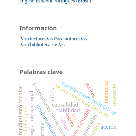
English
Español
Português (Brasil)
Información
Para lectores/as
Para autores/as
Para bibliotecarios/as
Palabras clave
correlaciones policóricas
memoria
correlaciones tetracóricas
padres
teoría clásica de los tests
trastorno
rendimiento escolar
niños
psicología internacional
causalidad
unidimensionalidad
fiabilidad
escala f-copes
análisis factorial
act.
los universales
estrés
cáncer
estudiantes
autoestima
acción