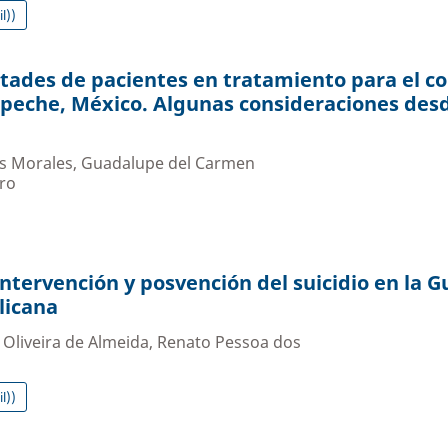
l))
ultades de pacientes en tratamiento para el co
peche, México. Algunas consideraciones desd
os Morales, Guadalupe del Carmen
iro
intervención y posvención del suicidio en la G
licana
a Oliveira de Almeida, Renato Pessoa dos
o
l))