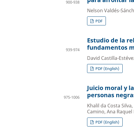
900-938
Nelson Valdés-Sánch
PDF
Estudio de la re
fundamentos m
939-974
David Castilla-Estéve
PDF (English)
Juicio moral y l
personas negra
975-1006
Khalil da Costa Silva
Camino, Ana Raquel 
PDF (English)