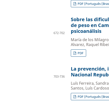
PDF (Português (Brasi
Sobre las dific
de peso en Cam
psicoanálisis
672-702
María de los Milagr
Alvarez, Raquel Ribe
PDF
La prevención, 
Nacional Repub
703-736
Luís Ferreira, Sandr
Santos, Luís Cardos
PDF (Português (Brasi