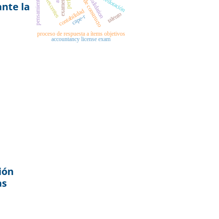
pensamiento visual
validez de constructo
adolescentes
sobredotación
ante la
contabilidad
talento
cape-r
proceso de respuesta a ítems objetivos
accountancy license exam
ión
as