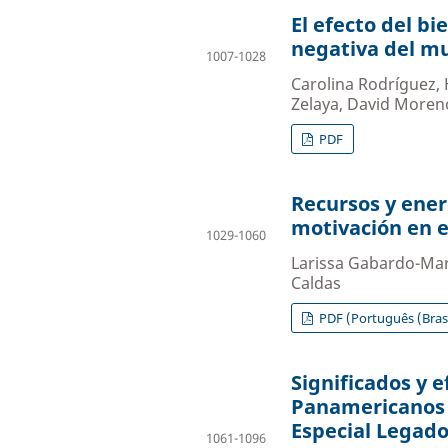
El efecto del bi
negativa del mu
1007-1028
Carolina Rodríguez,
Zelaya, David Moren
PDF
Recursos y ener
motivación en e
1029-1060
Larissa Gabardo-Mar
Caldas
PDF (Português (Brasi
Significados y e
Panamericanos 
Especial Legad
1061-1096