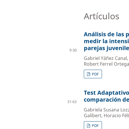
Artículos
Análisis de las
medir la intens
parejas juvenil
9-30
Gabriel Yáñez Canal
Robert Ferrel Orteg
PDF
Test Adaptativo
comparación de
31-63
Gabriela Susana Lozz
Galibert, Horacio Fél
PDF