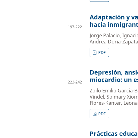
Adaptación y val
hacia inmigran
197-222
Jorge Palacio, Ignac
Andrea Doria-Zapat
PDF
Depresión, ansi
miocardio: un e
223-242
Zoilo Emilio García-
Vindel, Solmary Xiom
Flores-Kanter, Leon
PDF
Prácticas educ