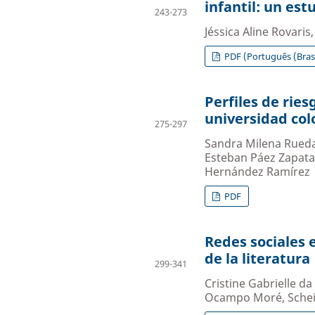
infantil: un es
243-273
Jéssica Aline Rovaris
PDF (Português (Brasi
Perfiles de rie
universidad co
275-297
Sandra Milena Rueda
Esteban Páez Zapata,
Hernández Ramírez
PDF
Redes sociales e
de la literatura
299-341
Cristine Gabrielle d
Ocampo Moré, Schei