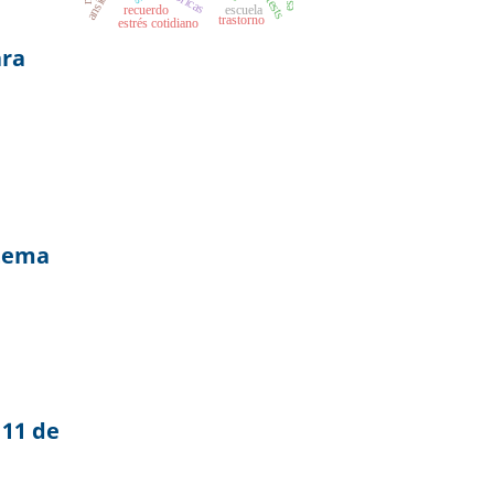
recuerdo
escuela
trastorno
estrés cotidiano
ara
stema
 11 de