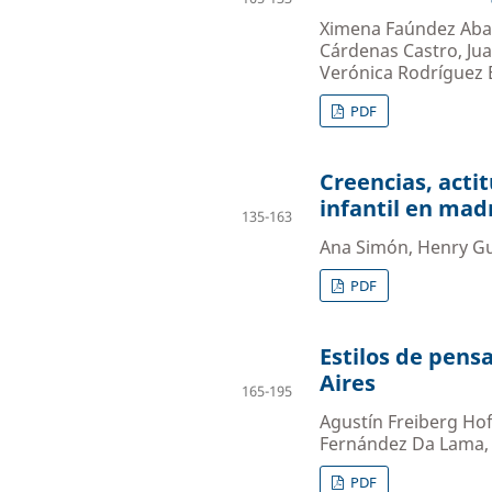
Ximena Faúndez Abar
Cárdenas Castro, Ju
Verónica Rodríguez 
PDF
Creencias, actit
infantil en mad
135-163
Ana Simón, Henry Gu
PDF
Estilos de pens
Aires
165-195
Agustín Freiberg Hof
Fernández Da Lama,
PDF