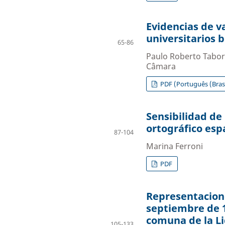
Evidencias de va
universitarios 
65-86
Paulo Roberto Tabor
Câmara
PDF (Português (Brasi
Sensibilidad de 
ortográfico esp
87-104
Marina Ferroni
PDF
Representacione
septiembre de 1
comuna de la Li
105-133