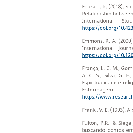
Edara, I. R. (2018). S
Relationship between
International St
https://doi.org/10.42
Emmons, R. A. (2000).
International Jour
https://doi.org/10.1
França, L. C. M., Gomes
A. C. S., Silva, G. F
Espiritualidade e reli
Enfermage
https://www.research
Frankl, V. E. (1993). 
Fulton, P.R., & Siegel
buscando pontos em