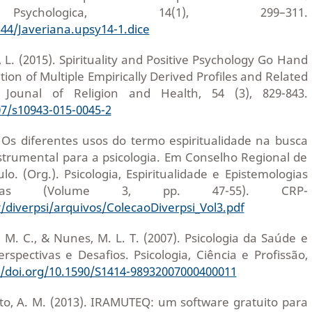
 Psychologica, 14(1), 299–311.
144/Javeriana.upsy14-1.dice
r, L. (2015). Spirituality and Positive Psychology Go Hand
tion of Multiple Empirically Derived Profiles and Related
. Jounal of Religion and Health, 54 (3), 829-843.
07/s10943-015-0045-2
). Os diferentes usos do termo espiritualidade na busca
strumental para a psicologia. Em Conselho Regional de
lo. (Org.). Psicologia, Espiritualidade e Epistemologias
cas (Volume 3, pp. 47-55). CRP-
r/diverpsi/arquivos/ColecaoDiverpsi_Vol3.pdf
r, M. C., & Nunes, M. L. T. (2007). Psicologia da Saúde e
Perspectivas e Desafios. Psicologia, Ciência e Profissão,
//doi.org/10.1590/S1414-98932007000400011
sto, A. M. (2013). IRAMUTEQ: um software gratuito para