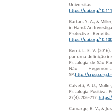
Universitas
https://doi.org/10.11
Barton, Y. A., & Mille
in Hand: An Investiga
Protective Benefits
https://doi.org/10.10
Berni, L. E. V. (2016
por uma definição in
Psicologia de São Pau
Não Hegemôni
SP.
http://crpsp.org.b
Calvetti, P. U., Mulle
Psicologia Positiva: 
27(4), 706–717.
https:
Camargo, B. V., & Ju