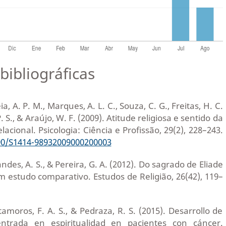
bibliográficas
ia, A. P. M., Marques, A. L. C., Souza, C. G., Freitas, H. C.
 P. S., & Araújo, W. F. (2009). Atitude religiosa e sentido da
acional. Psicologia: Ciência e Profissão, 29(2), 228–243.
590/S1414-98932009000200003
andes, A. S., & Pereira, G. A. (2012). Do sagrado de Eliade
m estudo comparativo. Estudos de Religião, 26(42), 119–
tamoros, F. A. S., & Pedraza, R. S. (2015). Desarrollo de
ntrada en espiritualidad en pacientes con cáncer.