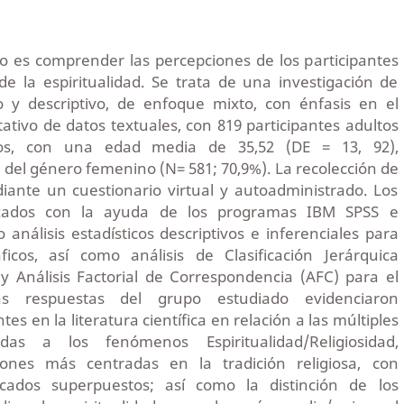
dio es comprender las percepciones de los participantes
e la espiritualidad. Se trata de una investigación de
io y descriptivo, de enfoque mixto, con énfasis en el
itativo de datos textuales, con 819 participantes adultos
s, con una edad media de 35,52 (DE = 13, 92),
el género femenino (N= 581; 70,9%). La recolección de
iante un cuestionario virtual y autoadministrado. Los
izados con la ayuda de los programas IBM SPSS e
 análisis estadísticos descriptivos e inferenciales para
icos, así como análisis de Clasificación Jerárquica
 Análisis Factorial de Correspondencia (AFC) para el
as respuestas del grupo estudiado evidenciaron
es en la literatura científica en relación a las múltiples
uidas a los fenómenos Espiritualidad/Religiosidad,
iones más centradas en la tradición religiosa, con
ficados superpuestos; así como la distinción de los