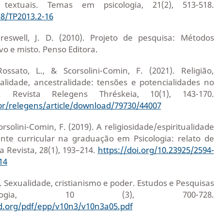
textuais. Temas em psicologia, 21(2), 513-518.
88/TP2013.2-16
Creswell, J. D. (2010). Projeto de pesquisa: Métodos
ivo e misto. Penso Editora.
ssato, L., & Scorsolini-Comin, F. (2021). Religião,
tualidade, ancestralidade: tensões e potencialidades no
Revista Relegens Thréskeia, 10(1), 143-170.
.br/relegens/article/download/79730/44007
rsolini-Comin, F. (2019). A religiosidade/espiritualidade
te curricular na graduação em Psicologia: relato de
a Revista, 28(1), 193–214.
https://doi.org/10.23925/2594-
14
). Sexualidade, cristianismo e poder. Estudos e Pesquisas
logia, 10 (3), 700-728.
ud.org/pdf/epp/v10n3/v10n3a05.pdf