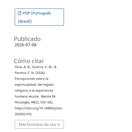
PDF (Português
(Brasil))
Publicado
2026-07-08
Cómo citar
Silva, A. B., Guerra, V. M., &
Pereira, F. N. (2026).
Percepciones sobre la
espiritualidad: del legado
religioso a la experiencia
humana secular.
Revista De
Psicología
,
44
(2), 535–562.
https://doi.org/10.18800/psico.
202602.016
Más formatos de cita