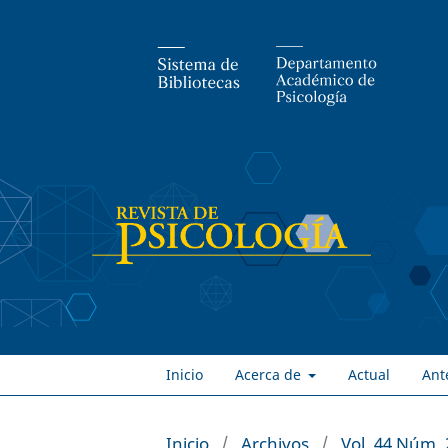
Inicio
Acerca de
Actual
Ant
Inicio
/
Archivos
/
Vol. 44 Núm. 