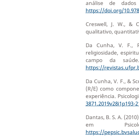
análise de dados 
https://doi.org/10.97
Creswell, J. W., & 
qualitativo, quantitat
Da Cunha, V. F., Ro
religiosidade, espiri
campo da saúde. 
https://revistas.ufpr
Da Cunha, V. F., & Sco
(R/E) como componen
experiência. Psicologi
3871.2019v28i1p193-2
Dantas, B. S. A. (2010
em Psico
https://pepsic.bvsal