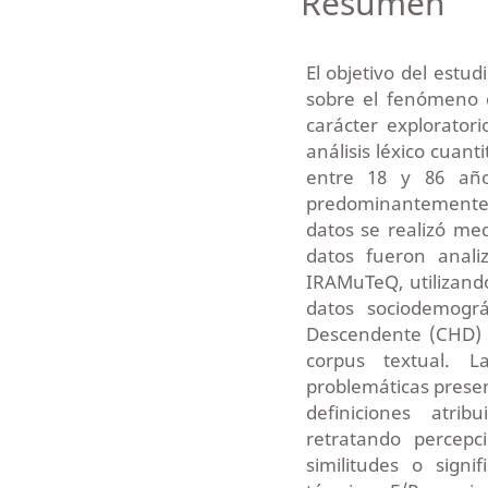
Resumen
El objetivo del estu
sobre el fenómeno d
carácter explorator
análisis léxico cuant
entre 18 y 86 año
predominantemente d
datos se realizó med
datos fueron anal
IRAMuTeQ, utilizando
datos sociodemográf
Descendente (CHD) y
corpus textual. L
problemáticas present
definiciones atrib
retratando percepc
similitudes o signi