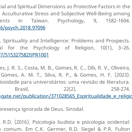
ocial and Spiritual Dimensions as Protective Factors in the
 Acculturative Stress and Subjective Well-Being among
udents in Taiwan. Psychology, 9, 1582-1604.
36/psych.2018.97096
 Spirituality and Intelligence: Problems and Prospects.
nal for the Psychology of Religion, 10(1), 3–26.
207/S15327582IJPR1001
, J. R. S., Costa, M. B., Gomes, R. C., Dib, R. V., Oliveira,
., Gomes, A. M. T., Silva, R. P., & Gomes, H. F. (2023).
giosidade para universitários: uma revisão de literatura.
m Brasil, 22(2), 258-274.
gate.net/publication/371028565_Espiritualidade_e_religi
A presença ignorada de Deus. Sinodal.
, R.D. (2016). Psicologia budista e psicologia ocidental:
 comum. Em C.K. Germer, R.D. Siegel & P.R. Fulton