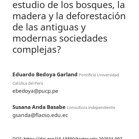
estudio de los bosques, la
madera y la deforestación
de las antiguas y
modernas sociedades
complejas?
Eduardo Bedoya Garland
Pontificia Universidad
Católica del Perú
ebedoya@pucp.pe
Susana Anda Basabe
Consultora independiente
gsanda@flacso.edu.ec
DOI:
https://doi.org/10.18800/textosarte.202501.007