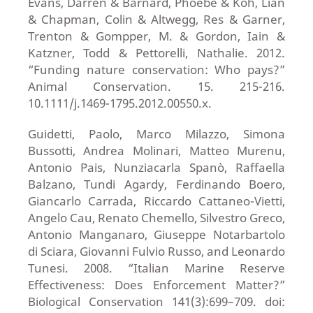
Evans, Darren & Barnard, Phoebe & Koh, Lian
& Chapman, Colin & Altwegg, Res & Garner,
Trenton & Gompper, M. & Gordon, Iain &
Katzner, Todd & Pettorelli, Nathalie. 2012.
“Funding nature conservation: Who pays?”
Animal Conservation. 15. 215-216.
10.1111/j.1469-1795.2012.00550.x.
Guidetti, Paolo, Marco Milazzo, Simona
Bussotti, Andrea Molinari, Matteo Murenu,
Antonio Pais, Nunziacarla Spanò, Raffaella
Balzano, Tundi Agardy, Ferdinando Boero,
Giancarlo Carrada, Riccardo Cattaneo-Vietti,
Angelo Cau, Renato Chemello, Silvestro Greco,
Antonio Manganaro, Giuseppe Notarbartolo
di Sciara, Giovanni Fulvio Russo, and Leonardo
Tunesi. 2008. “Italian Marine Reserve
Effectiveness: Does Enforcement Matter?”
Biological Conservation 141(3):699–709. doi: