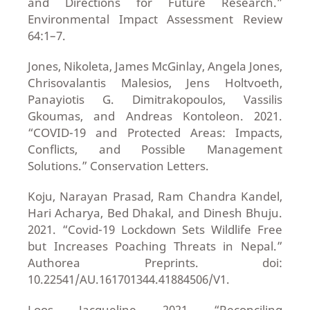
and Directions for Future Research.”
Environmental Impact Assessment Review
64:1–7.
Jones, Nikoleta, James McGinlay, Angela Jones,
Chrisovalantis Malesios, Jens Holtvoeth,
Panayiotis G. Dimitrakopoulos, Vassilis
Gkoumas, and Andreas Kontoleon. 2021.
“COVID-19 and Protected Areas: Impacts,
Conflicts, and Possible Management
Solutions.” Conservation Letters.
Koju, Narayan Prasad, Ram Chandra Kandel,
Hari Acharya, Bed Dhakal, and Dinesh Bhuju.
2021. “Covid-19 Lockdown Sets Wildlife Free
but Increases Poaching Threats in Nepal.”
Authorea Preprints. doi:
10.22541/AU.161701344.41884506/V1.
Loos, Jacqueline. 2021. “Reconciling