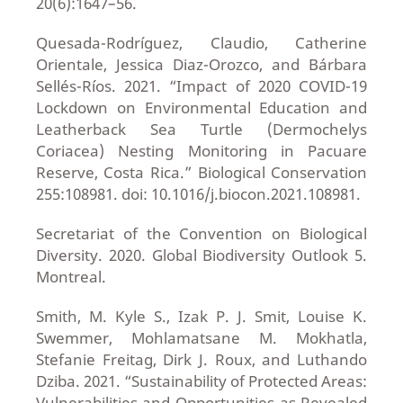
20(6):1647–56.
Quesada-Rodríguez, Claudio, Catherine
Orientale, Jessica Diaz-Orozco, and Bárbara
Sellés-Ríos. 2021. “Impact of 2020 COVID-19
Lockdown on Environmental Education and
Leatherback Sea Turtle (Dermochelys
Coriacea) Nesting Monitoring in Pacuare
Reserve, Costa Rica.” Biological Conservation
255:108981. doi: 10.1016/j.biocon.2021.108981.
Secretariat of the Convention on Biological
Diversity. 2020. Global Biodiversity Outlook 5.
Montreal.
Smith, M. Kyle S., Izak P. J. Smit, Louise K.
Swemmer, Mohlamatsane M. Mokhatla,
Stefanie Freitag, Dirk J. Roux, and Luthando
Dziba. 2021. “Sustainability of Protected Areas:
Vulnerabilities and Opportunities as Revealed