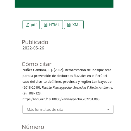
pdf
HTML
XML
Publicado
2022-05-26
Cómo citar
Nuñez Gamboa, L. J. (2022). Reforestación del bosque seco
para la prevención de desbordes fluviales en el Perú: el
caso del distrito de Íllimo, provincia y región Lambayeque
(2018-2019).
Revista Kawsaypacha: Sociedad Y Medio Ambiente
,
(9), 108–123.
https://doi.org/10.18800/kawsaypacha.202201.005
Más formatos de cita
Número