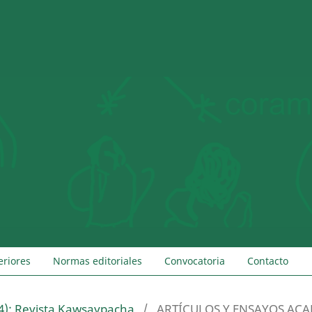
eriores
Normas editoriales
Convocatoria
Contacto
4): Revista Kawsaypacha
/
ARTÍCULOS Y ENSAYOS AC