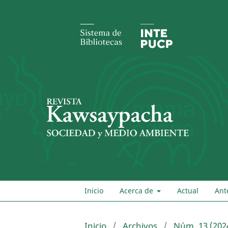
Inicio
Acerca de
Actual
Ant
Inicio
/
Archivos
/
Núm. 13 (202