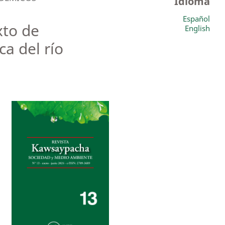
Idioma
Español
xto de
English
a del río