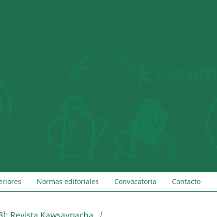
eriores
Normas editoriales
Convocatoria
Contacto
3): Revista Kawsaypacha
/