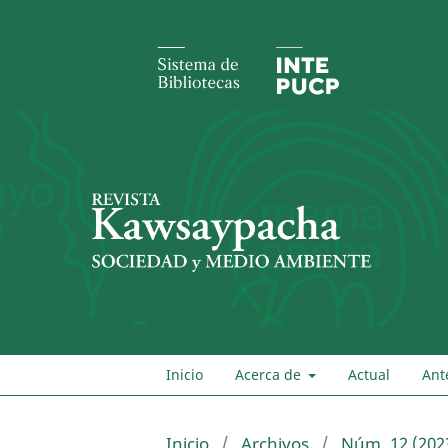
Inicio
Acerca de
Actual
Ant
Inicio
/
Archivos
/
Núm. 12 (202