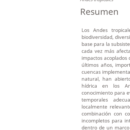
Resumen
Los Andes tropica
biodiversidad, divers
base para la subsist
cada vez más afecta
impactos acoplados d
últimos años, impor
cuencas implementan
natural, han abiert
hídrica en los An
conocimiento para ev
temporales adecua
localmente relevant
combinación con co
incompletos para in
dentro de un marco 