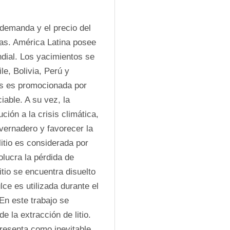
demanda y el precio del 
ías. América Latina posee 
dial. Los yacimientos se 
e, Bolivia, Perú y 
res es promocionada por 
ble. A su vez, la 
ión a la crisis climática, 
vernadero y favorecer la 
itio es considerada por 
ucra la pérdida de 
io se encuentra disuelto 
ce es utilizada durante el 
n este trabajo se 
 la extracción de litio. 
presenta como inevitable 