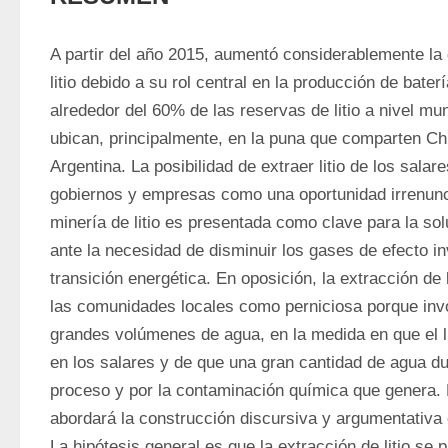
A partir del año 2015, aumentó considerablemente la 
litio debido a su rol central en la producción de bater
alrededor del 60% de las reservas de litio a nivel mun
ubican, principalmente, en la puna que comparten Chil
Argentina. La posibilidad de extraer litio de los sala
gobiernos y empresas como una oportunidad irrenuncia
minería de litio es presentada como clave para la soluc
ante la necesidad de disminuir los gases de efecto in
transición energética. En oposición, la extracción de l
las comunidades locales como perniciosa porque invol
grandes volúmenes de agua, en la medida en que el lit
en los salares y de que una gran cantidad de agua dul
proceso y por la contaminación química que genera. E
abordará la construcción discursiva y argumentativa de
La hipótesis general es que la extracción de litio se 