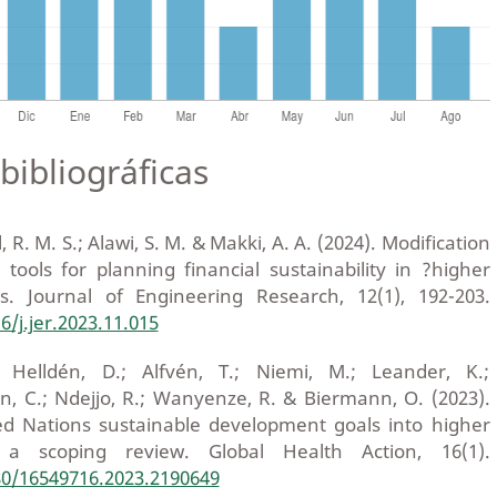
bibliográficas
al, R. M. S.; Alawi, S. M. & Makki, A. A. (2024). Modification
 tools for planning financial sustainability in ?higher
ns. Journal of Engineering Research, 12(1), 192-203.
6/j.jer.2023.11.015
 Helldén, D.; Alfvén, T.; Niemi, M.; Leander, K.;
n, C.; Ndejjo, R.; Wanyenze, R. & Biermann, O. (2023).
ed Nations sustainable development goals into higher
: a scoping review. Global Health Action, 16(1).
080/16549716.2023.2190649