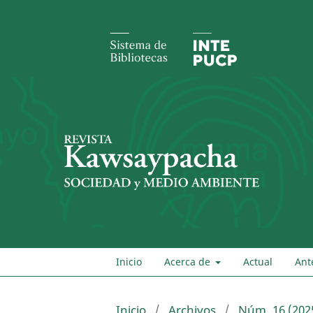
Inicio
Acerca de
Actual
Ant
Inicio
/
Archivos
/
Núm. 16 (202