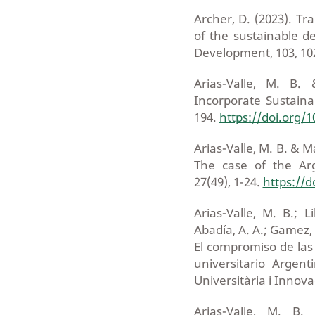
Archer, D. (2023). Tr
of the sustainable d
Development, 103, 10
Arias-Valle, M. B.
Incorporate Sustainab
194.
https://doi.org/1
Arias-Valle, M. B. & 
The case of the Ar
27(49), 1-24.
https://
Arias-Valle, M. B.; 
Abadía, A. A.; Gamez, 
El compromiso de las 
universitario Argen
Universitària i Innova
Arias-Valle, M. B.