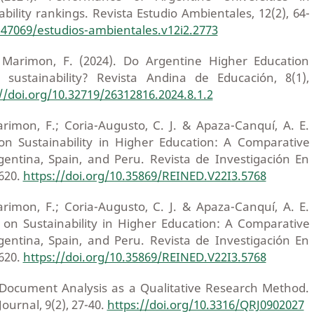
ability rankings. Revista Estudio Ambientales, 12(2), 64-
0.47069/estudios-ambientales.v12i2.2773
& Marimon, F. (2024). Do Argentine Higher Education
e sustainability? Revista Andina de Educación, 8(1),
//doi.org/10.32719/26312816.2024.8.1.2
arimon, F.; Coria-Augusto, C. J. & Apaza-Canquí, A. E.
 on Sustainability in Higher Education: A Comparative
entina, Spain, and Peru. Revista de Investigación En
-620.
https://doi.org/10.35869/REINED.V22I3.5768
arimon, F.; Coria-Augusto, C. J. & Apaza-Canquí, A. E.
s on Sustainability in Higher Education: A Comparative
entina, Spain, and Peru. Revista de Investigación En
-620.
https://doi.org/10.35869/REINED.V22I3.5768
 Document Analysis as a Qualitative Research Method.
ournal, 9(2), 27-40.
https://doi.org/10.3316/QRJ0902027