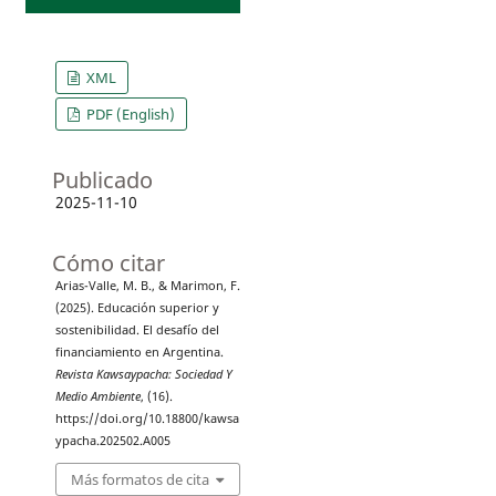
XML
PDF (English)
Publicado
2025-11-10
Cómo citar
Arias-Valle, M. B., & Marimon, F.
(2025). Educación superior y
sostenibilidad. El desafío del
financiamiento en Argentina.
Revista Kawsaypacha: Sociedad Y
Medio Ambiente
, (16).
https://doi.org/10.18800/kawsa
ypacha.202502.A005
Más formatos de cita