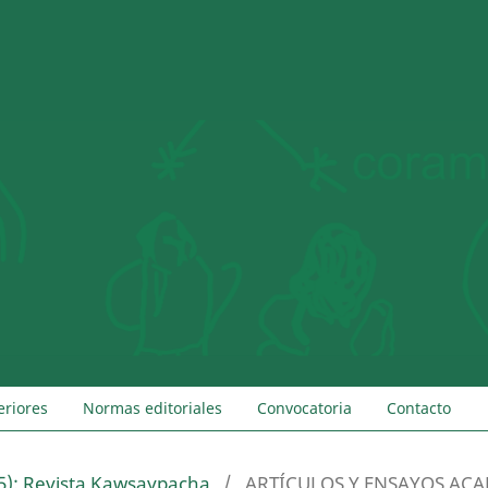
eriores
Normas editoriales
Convocatoria
Contacto
5): Revista Kawsaypacha
/
ARTÍCULOS Y ENSAYOS AC