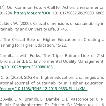
987). Our Common Future-Call for Action. Environmental
291-294.
https://doi.org/DOI:
10.1017/S0376892900016805
Calder, W. (2000). Critical dimensions of sustainability in
ainability and University Life, 31-46.
). The Critical Role of Higher Education in Creating a
lanning for Higher Education, 15-22.
. Cannibals with Forks: The Triple Bottom Line of 21st
briola Island, BC. Environmental Quality Management,
org/10.1002/tqem.3310080106
 C. G. (2020). SDG 4 in higher education: challenges and
ational Journal of Sustainability in Higher Education,
//doi.org/10.1108/IJSHE-12-2019-0353/FULL/XML
; Avila, L. V.; Brandli, L.; Damke, L. I.; Vasconcelos, C. R.
P. M.; Frankenberger, F.; Fritzen, B.; Velazquez, L. &