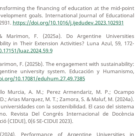
ansforming the financing of education at the mid-point
evelopment goals. International Journal of Educational
2931.
https://doi.org/10.1016/j.ijedudev.2023.102931
 & Marimon, F. (2025a). Do Argentine Universities
ility in Their Extension Activities? Luna Azul, 59, 172-
0.17151/luaz.2024.59.9
Marimon, F. (2025b). The engagement with sustainability:
gentine university system. Educación y Humanismo,
doi.org/10.17081/eduhum.27.49.7385
Lillo Murcia, A. M.; Perez Armendariz, M. P.; Ocampo
D.; Arias Marquez, M. T.; Zamora, S. & Maluf, M. (2024a).
universidades con la sostenibilidad. El caso del sistema
tino. Revista Del Congrés Internacional de Docència
ció (CIDUI), 0(6 SE-CIDUI 2023).
 (2024). Performance of Argentine Universities in