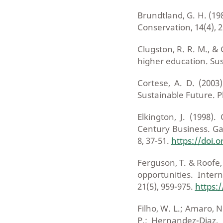
Brundtland, G. H. (1
Conservation, 14(4), 
Clugston, R. R. M., & 
higher education. Sust
Cortese, A. D. (2003
Sustainable Future. P
Elkington, J. (1998)
Century Business. Ga
8, 37-51.
https://doi.
Ferguson, T. & Roofe,
opportunities. Intern
21(5), 959-975.
https:
Filho, W. L.; Amaro, N.
P.; Hernandez-Diaz, 