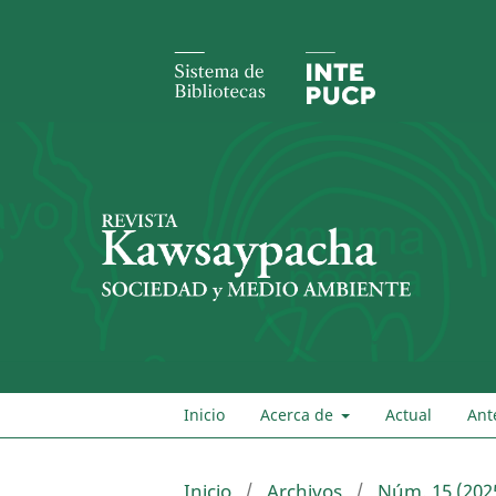
Inicio
Acerca de
Actual
Ant
Inicio
/
Archivos
/
Núm. 15 (202