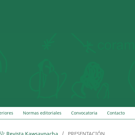
eriores
Normas editoriales
Convocatoria
Contacto
5): Revista Kawsaypacha
/
PRESENTACIÓN