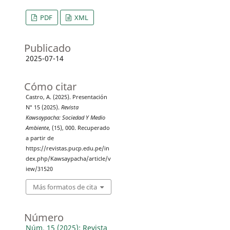
PDF
XML
Publicado
2025-07-14
Cómo citar
Castro, A. (2025). Presentación
N° 15 (2025).
Revista
Kawsaypacha: Sociedad Y Medio
Ambiente
, (15), 000. Recuperado
a partir de
https://revistas.pucp.edu.pe/in
dex.php/Kawsaypacha/article/v
iew/31520
Más formatos de cita
Número
Núm. 15 (2025): Revista