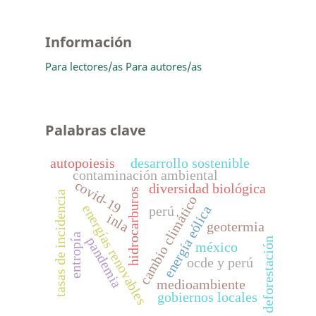
Información
Para lectores/as
Para autores/as
Palabras clave
autopoiesis
desarrollo sostenible
contaminación ambiental
covid-19
diversidad biológica
hidrocarburos
tasas de incidencia
cambio climático
energías renovables
energía eólica
perú
inla
geotermia
entropía
pandemia
deforestación
méxico
ocde y perú
medioambiente
gobiernos locales