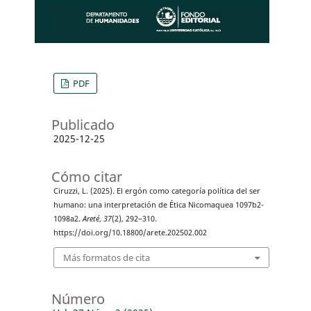
PDF
Publicado
2025-12-25
Cómo citar
Ciruzzi, L. (2025). El ergón como categoría política del ser
humano: una interpretación de Ética Nicomaquea 1097b2-
1098a2.
Areté
,
37
(2), 292–310.
https://doi.org/10.18800/arete.202502.002
Más formatos de cita
Número