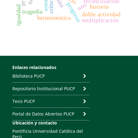
mito
reconciliación
progreso
uno
historia
igualdad
tragedia
doble actividad
hermenéutica
multiplicación
Enlaces relacionados
Biblioteca PUCP
Repositorio Institucional PUCP
Tesis PUCP
Portal de Datos Abiertos PUCP
Ubicación y contacto
Pontificia Universidad Católica del
Perú