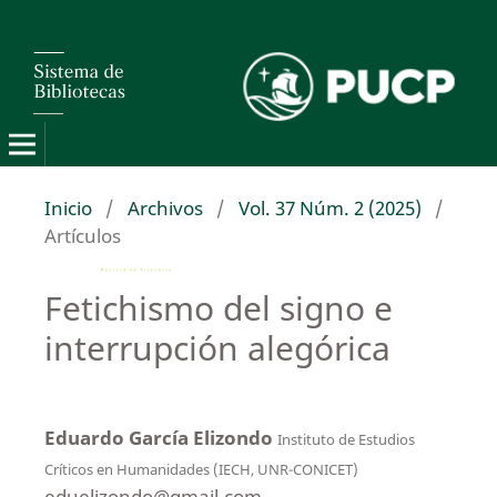
Inicio
/
Archivos
/
Vol. 37 Núm. 2 (2025)
/
Artículos
Fetichismo del signo e
interrupción alegórica
Eduardo García Elizondo
Instituto de Estudios
Críticos en Humanidades (IECH, UNR-CONICET)
eduelizondo@gmail.com